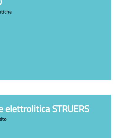
0
atiche
ce elettrolitica STRUERS
sito