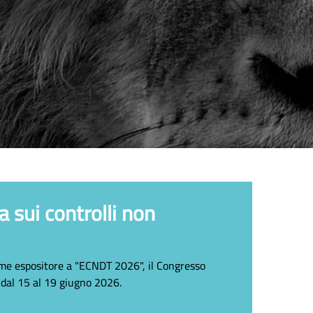
sui controlli non
come espositore a "ECNDT 2026", il Congresso
 dal 15 al 19 giugno 2026.