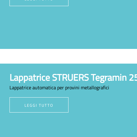
Lappatrice STRUERS Tegramin 2
Lappatrice automatica per provini metallografici
LEGGI TUTTO