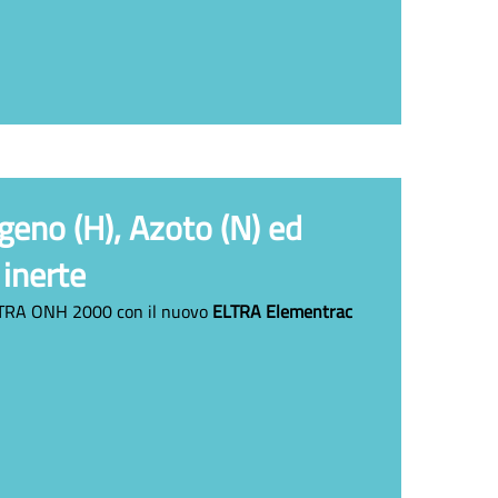
geno (H), Azoto (N) ed
 inerte
ELTRA ONH 2000 con il nuovo
ELTRA Elementrac