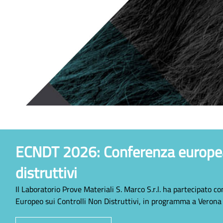
ECNDT 2026: Conferenza europea 
distruttivi
Il Laboratorio Prove Materiali S. Marco S.r.l. ha partecipato 
Europeo sui Controlli Non Distruttivi, in programma a Verona