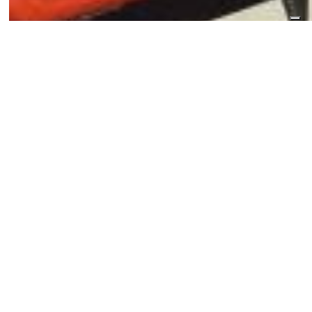
30/11/2018
Proiettore Profili LTF Orion 400H
Per rendere apprezzabile ed immediatamente misurabile la
qualità dell’intaglio delle
resilienze
ed, in generale, la verifica
dimensionale dei vari
provini di trazione
abbiamo deciso di
installare un proiettore di profili.
Il proiettore per profili da banco Orion 400-H è ideale per